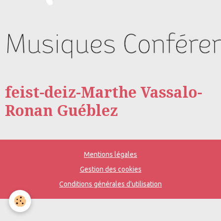
feist-deiz-Marthe Vassalo-
Ronan Guéblez
Mentions légales
Gestion des cookies
Conditions générales d'utilisation