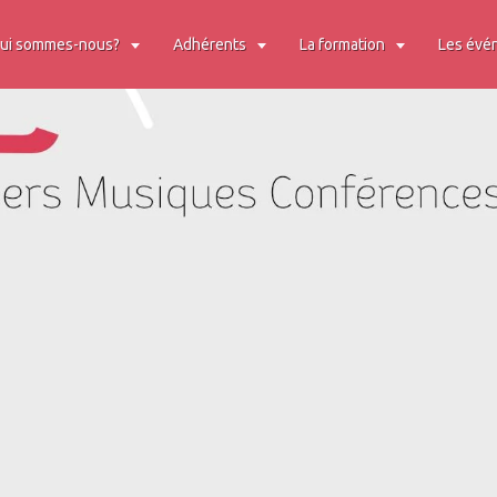
ui sommes-nous?
Adhérents
La formation
Les évé