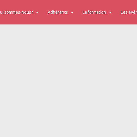
ui sommes-nous?
Adhérents
La formation
Les évé