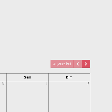
Aujourd'hui
Sam
Dim
31
1
2