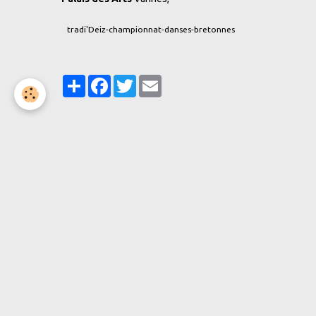
tradi'Deiz-championnat-danses-bretonnes
Partager
Facebook
Twitter
Email