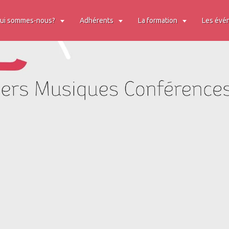
ui sommes-nous?
Adhérents
La formation
Les évé