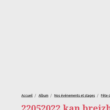
Accueil
Album
Nos événements et stages
Fête 
22052022 kan breizh