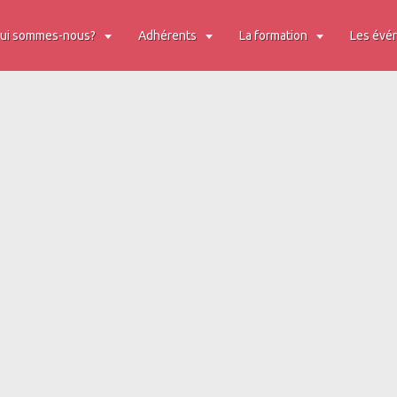
ui sommes-nous?
Adhérents
La formation
Les évé