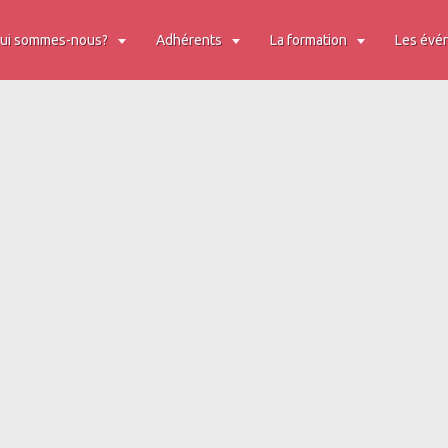
ui sommes-nous?
Adhérents
La formation
Les évé