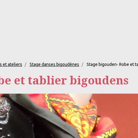
 et ateliers
Stage danses bigoudènes
Stage bigouden- Robe et t
e et tablier bigoudens