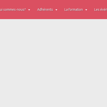
ui sommes-nous?
Adhérents
La formation
Les évé