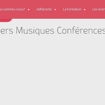
ui sommes-nous?
Adhérents
La formation
Les évé