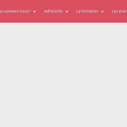
ui sommes-nous?
Adhérents
La formation
Les évé