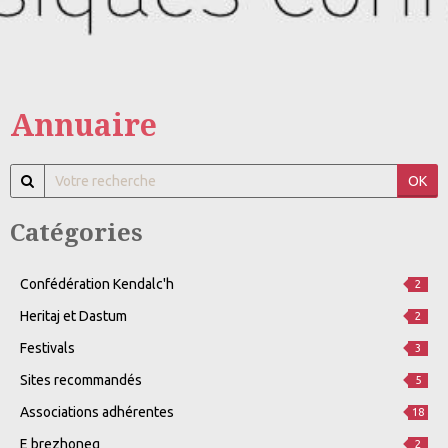
Annuaire
OK
Catégories
Confédération Kendalc'h
2
Heritaj et Dastum
2
Festivals
3
Sites recommandés
5
Associations adhérentes
18
E brezhoneg
2