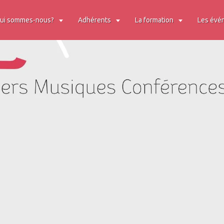
ui sommes-nous?
Adhérents
La formation
Les évé